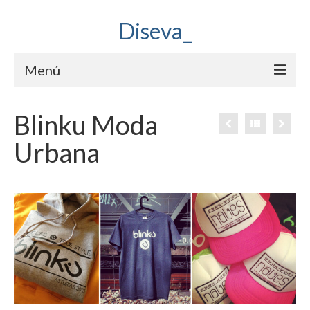
Diseva_
Menú
Eva García Alende
Blinku Moda
Proyectos
Urbana
Blog
Contando Fotogramas